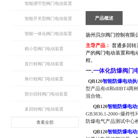
智能调节型阀门电动装置
产品概述
智能开关型阀门电动装置
智能一体化阀门电动装置
扬州贝尔阀门控制有限
主导产品：
普通多回转
精小型阀门电动装置
产的阀门电动装置和电
程。
直行程阀门电动装置
一
.
一体化防爆阀门
角行程阀门电动装置
QB120
智能防爆电动执
型产品有dI和dIIBT4
部分回转阀门电动装置
混合物。
QB120
智能防爆电动
多回转阀门电动装置
GB3836.1-2000<爆
防爆电气产品测试中心
查看全部
QB120
智能防爆电动