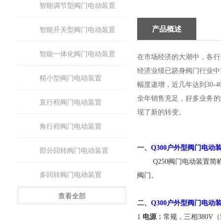
智能调节型阀门电动装置
产品概述
智能开关型阀门电动装置
智能一体化阀门电动装置
在市场经济的大潮中，各行
经济业绩已跻身阀门行业中
精小型阀门电动装置
幅度递增，近几年达到30
全年销售充足，好多业务的
直行程阀门电动装置
现了新的转变。
角行程阀门电动装置
一、
Q300户外型
阀门
电动
部分回转阀门电动装置
Q250阀门电动装置简称
多回转阀门电动装置
阀门。
查看全部
二、
Q300户外型
阀门
电动
1
电源：
常规，三相380V（5