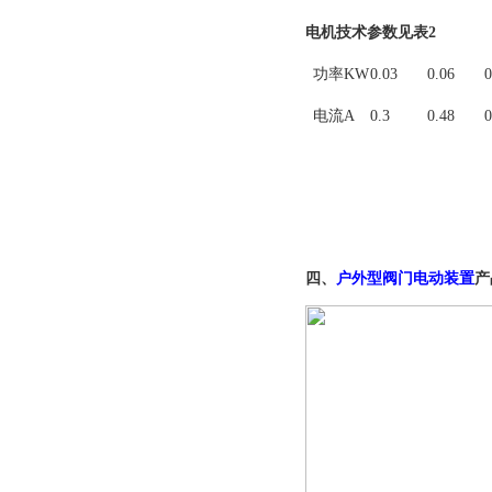
电机技术参数见表2
功率KW
0.03
0.06
0
电流A
0.3
0.48
0
四、
户外型
阀门
电动装置
产