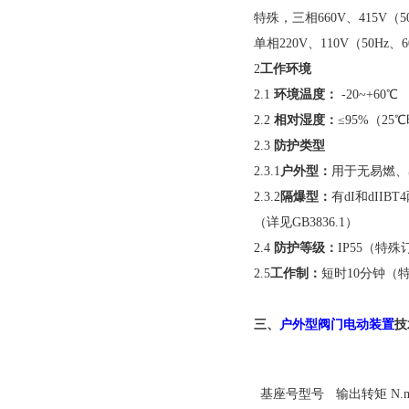
特殊，三相660V、415V（5
单相220V、110V（50Hz、6
2
工作环境
2.1
环境温度：
-20~+60℃
2.2
相对湿度：
≤95%（25
2.3
防护类型
2.3.1
户外型：
用于无易燃、
2.3.2
隔爆型：
有dI和dII
（详见GB3836.1）
2.4
防护等级：
IP55（特殊订
2.5
工作制：
短时10分钟（
三、
户外型
阀门
电动装置
技
基座号
型号
输出转矩 N.