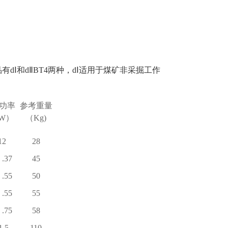
dⅠ和dⅡBT4两种，dⅠ适用于煤矿非采掘工作
功率
参考重量
W）
（Kg)
12
28
 .37
45
 .55
50
 .55
55
 .75
58
1.5
110