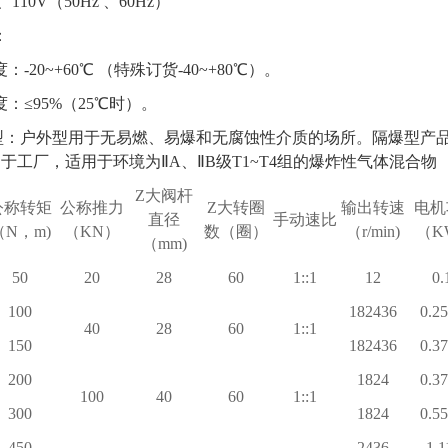
10V（50Hz 、60Hz）
：
温度：-20~+60℃ （特殊订货-40~+80℃）。
湿度：≤95%（25℃时）。
护类型：户外型用于无易燃、易爆和无腐蚀性介质的场所。隔爆型产品有
4用于工厂，适用于环境为ⅡA、ⅡB级T1~T4组的爆炸性气体混合物
Z
大阀杆
公称转矩
公称推力
Z
大转圈
输出转速
电机
直径
手动速比
（N，m)
（KN）
数（圈）
（r/min)
（K
（mm)
50
20
28
60
1::1
12
0.
100
182436
0.25
40
28
60
1::1
150
182436
0.37
200
1824
0.37
100
40
60
1::1
300
1824
0.55
450
2436
1.1