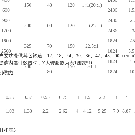
150
48
120
1::1(20::1)
600
2436
1.5
900
2436
2.
200
60
120
1::1(25::1)
1200
2436
3
1800
1824
45
325
70
150
22.5::1
2500
1824
5.5
要求提供其它转速：12、18、24、30、36、42、48、60（r/min
3500
1824
7.
品提供四层计数器时，
Z
大转圈数为表1圈数*10
700
150
20::1
5000
80
1824
10
见表2
0.25
0.37
0.55
0.75
1.1
1.5
2.2
3
4
1.03
1.38
2.2
2.62
4
4.12
5.25
7.9
8.87
1和表3