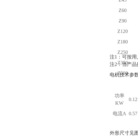
Z60
Z90
Z120
Z180
Z250
注1：可按用户
Z350
注2：当产
Z500
电机技术参数
功率
0.12
KW
电流A
0.57
外形尺寸见图