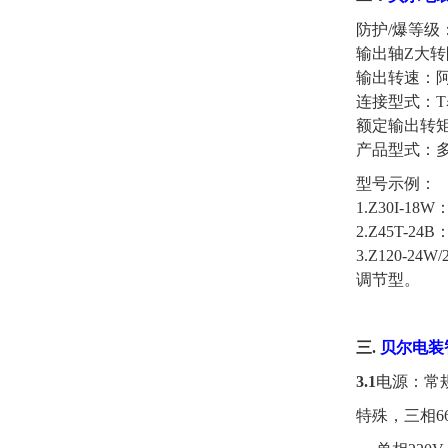
防护/爆等级
输出轴Z
大转
输出转速：阿
连接型式：
额定输出转矩
产品型式：
型号示例：
1.Z30I-
2.Z45T-
3.Z120-2
调节型。
三.
贝尔电装
3.1
电源：常规
特殊，三相660