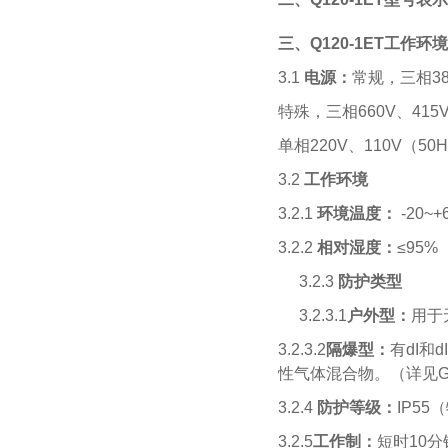
三、
Q120-1ET
工作环境
3.1
电源：
常规，三相38
特殊，三相660V、415V
单相220V、110V（50H
3.2
工作环境
3.2.1
环境温度：
-20~
3.2.2
相对湿度：
≤95%
3.2.3
防护类型
3.2.3.1
户外型：
用于
3.2.3.2
隔爆型：
有dI和
性气体混合物。（详见GB3
3.2.4
防护等级：
IP55
3.2.5
工作制：
短时10