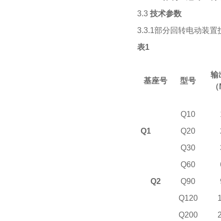
3.3
技术参数
3.3.1部分回转电动装
表
1
输
基座号
型号
（
Q10
Q1
Q20
Q30
Q60
Q2
Q90
Q120
Q200