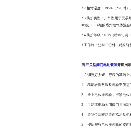
2.2 相对湿度：≤95%（25℃时）
2.3 防护类型：户外型用于无易
ⅡB级T1~T4组的爆炸性气体混
2.4 防护等级：IP55（特殊订货IP
3 工作制：短时10分钟（特殊订
四.
开关型阀门电动装置
开度指示
在调整好力矩、行程的基础上
1） 移动转圈数调整齿轮至所需
2） 挂上电位器齿轮，拧紧电
3） 手动或电动关闭阀门并面
4） 关到位后转动关向指示盘使
5） 按所观察电位器齿轮的旋