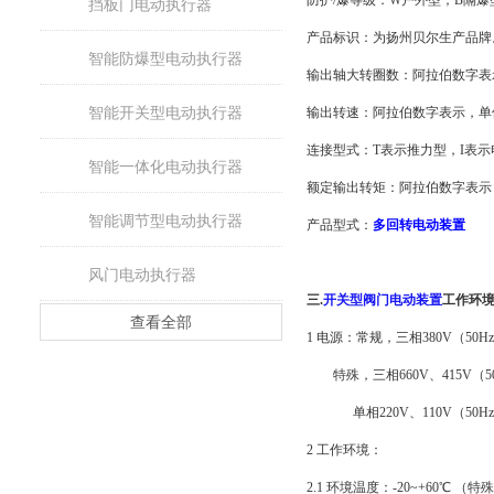
防护/爆等级：W户外型；B隔爆
挡板门电动执行器
产品标识：为扬州贝尔生产品牌
智能防爆型电动执行器
输出轴大转圈数：阿拉伯数字表
智能开关型电动执行器
输出转速：阿拉伯数字表示，单位r
连接型式：T表示推力型，I表
智能一体化电动执行器
额定输出转矩：阿拉伯数字表示，
智能调节型电动执行器
产品型式：
多回转电动装置
风门电动执行器
三
.
开关型阀门电动装置
工作环
查看全部
1 电源：常规，三相380V（50H
特殊，三相660V、415V（50H
单相220V、110V（50Hz 
2 工作环境：
2.1 环境温度：-20~+60℃ （特