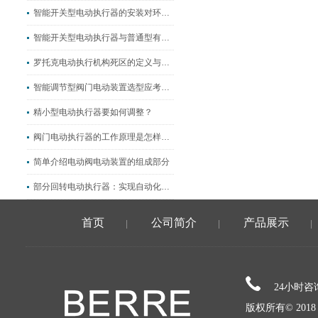
智能开关型电动执行器的安装对环境和介质都有哪些要求？
智能开关型电动执行器与普通型有哪些区别？
罗托克电动执行机构死区的定义与调整
智能调节型阀门电动装置选型应考虑这几点
精小型电动执行器要如何调整？
阀门电动执行器的工作原理是怎样的？
简单介绍电动阀电动装置的组成部分
部分回转电动执行器：实现自动化控制的理想选择
首页
公司简介
产品展示
|
|
|
24小时
版权所有© 20