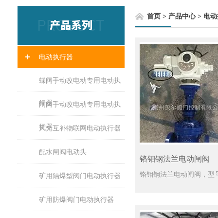
首页
>
产品中心
>
电动
电动执行器
蝶阀手动改电动专用电动执
行器
闸阀手动改电动专用电动执
行器
风光互补物联网电动执行器
配水闸阀电动头
铬钼钢法兰电动闸阀
矿用隔爆型阀门电动执行器
矿用防爆阀门电动执行器