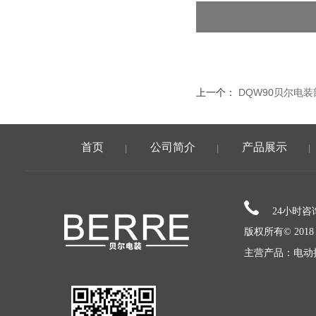
上一个：
DQW90贝尔电
首页
公司简介
产品展示
|
|
|
24小时
版权所有© 20
主营产品：电动