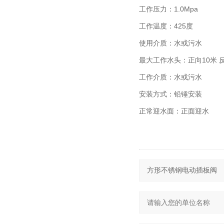
工作压力：1.0Mpa
工作温度：425度
使用介质：水或污水
最大工作水头：正向10米 反
工作介质：水或污水
安装方式：铅锤安装
正常迎水面：正面迎水