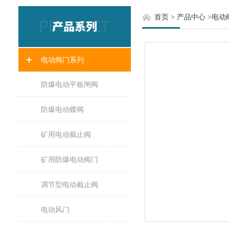
首页
>
产品中心
>
电动
电动阀门系列
防爆电动平板闸阀
防爆电动蝶阀
矿用电动截止阀
矿用防爆电动阀门
调节型电动截止阀
电动风门