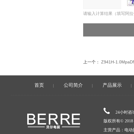
请输入计算结果（填写阿拉
上一个：
Z941H-1.0M
首页
公司简介
产品展示
|
|
|
24小时
版权所有© 20
主营产品：电动