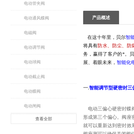
电动管夹阀
产品概述
电动通风蝶阀
电磁阀
在这十年里，贝尔
智
将
具有
防水、防尘、防
电动调节阀
务，赢得了客户的*。
电动球阀
展、着眼未来，
智能化
电动截止阀
一
.
智能调节型硬密封三
电动蝶阀
电动闸阀
电动三偏心硬密封蝶
形成第三个偏心。阀座
查看全部
就可以重新达到密封效
阀座测可以确保关闭阀