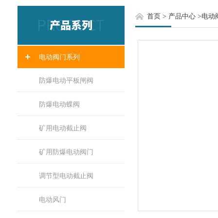
首页
>
产品中心
>
电动
电动阀门系列
防爆电动平板闸阀
防爆电动蝶阀
矿用电动截止阀
矿用防爆电动阀门
调节型电动截止阀
电动风门