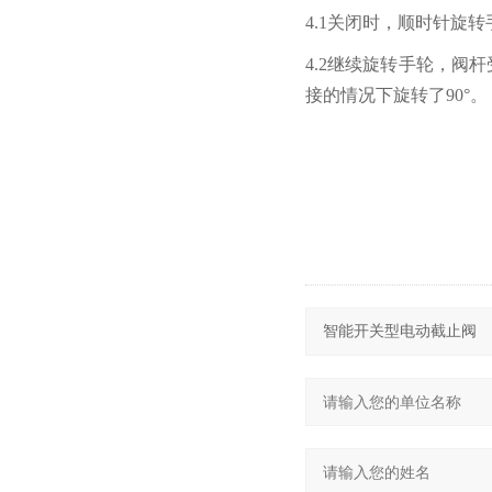
4.1关闭时，顺时针旋
4.2继续旋转手轮，阀
接的情况下旋转了90°。