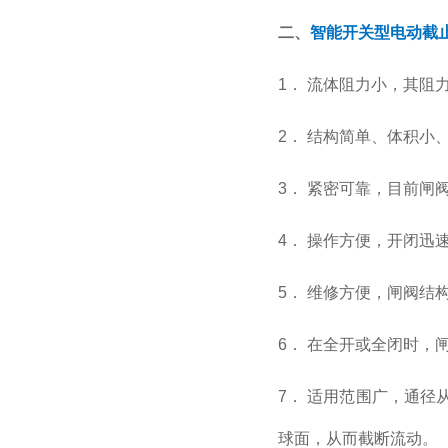
二、
智能开关型电动截
1． 流体阻力小，其
2． 结构简单、体积小
3． 紧密可靠，目前
4． 操作方便，开闭迅
5． 维修方便，闸阀
6． 在全开或全闭时
7． 适用范围广，通径
球面，从而截断流动。