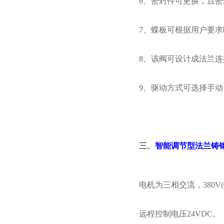
6、密封件可更换，且
7、蝶板可根据用户要
8、该阀可设计成法兰
9、驱动方式可选择手
三、
智能调节型法兰铸
电机为三相交流，
380V
远程控制电压
24VDC。