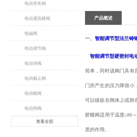
电动管夹阀
产品概述
电动通风蝶阀
电磁阀
一、
智能调节型法兰铸
电动调节阀
智能调节型硬
密封电
电动球阀
简单，同时该阀门具有
电动截止阀
门所产生的压力降很小
电动蝶阀
可以镶嵌在阀体上或附
电动闸阀
胶蝶阀适用于温度≤80
查看全部
质的作用。