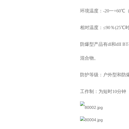
环境温度：
-20一+60
相对温度：
≤90％(2
防爆型产品有
dI和dII
混合物。
防护等级：户外型和防
工作制：为短时
10分钟