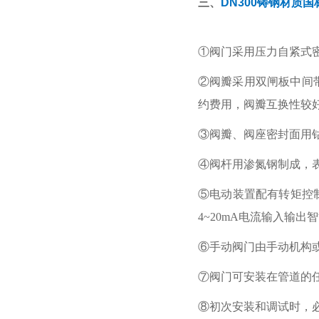
三、
DN300铸钢材质
①阀门采用压力自紧式
②阀瓣采用双闸板中间
约费用，阀瓣互换性较
③阀瓣、阀座密封面用
④阀杆用渗氮钢制成，
⑤电动装置配有转矩控
4~20mA电流输入输出
⑥手动阀门由手动机构
⑦阀门可安装在管道的
⑧初次安装和调试时，