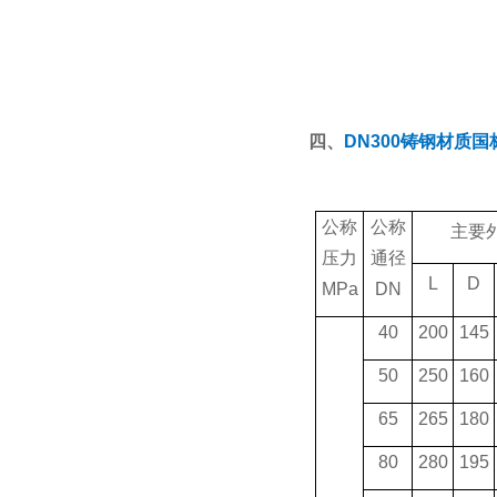
四、
DN300铸钢材质
公称
公称
主要
压力
通径
L
D
MPa
DN
40
200
145
50
250
160
65
265
180
80
280
195