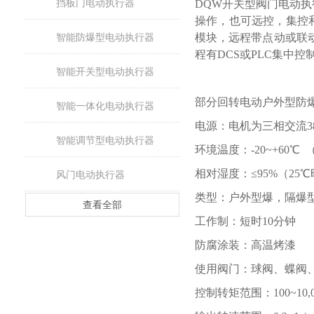
挡板门电动执行器
DQW开关型阀门电动
操作，也可远控，集控和
智能防爆型电动执行器
模块，远程带点动或联动
程有DCS或PLC集中控
智能开关型电动执行器
部分回转电动户外型防
智能一体化电动执行器
电源：电机为三相交流
3
智能调节型电动执行器
环境温度：
-20~+60℃
相对湿度：
≤95%（25
风门电动执行器
类型：户外型爆，隔爆
查看全部
工作制：短时
10分钟
防腐涂装：高温烤漆
使用阀门：球阀、蝶阀
控制转矩范围：
100~10,