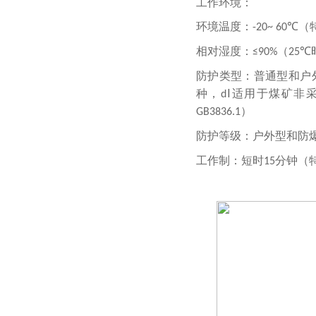
工作环境：
环境温度：
（
-20~ 60℃
相对湿度：
（
≤90%
25℃
防护类型：普通型和户
种，
适用于煤矿非
dⅠ
）
GB3836.1
防护等级：户外型和防
工作制：短时
分钟（
15