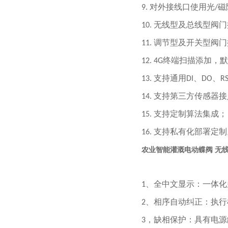
对外接线口使用光
磁
9.
/
无线型及总线型阀门
10.
调节型及开关型阀门
11.
终端扫描添加，默
12. 4G
支持通用
、
、
13.
DI
DO
RS
支持第三方传感器接
14.
支持定制算法集成；
15.
支持私有化部署定制
16.
农业智能灌溉电动蝶阀 无线
、全中文显示：一体化
1
、相序自动纠正：执行
2
，缺相保护：具有电源
3