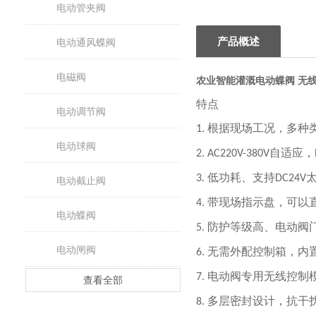
电动管夹阀
产品概述
电动通风蝶阀
电磁阀
农业智能灌溉电动蝶阀 无线
特点
电动调节阀
根据现场工况，多种
1.
电动球阀
自适应，
2. AC220V-380V
低功耗、支持
3.
DC24V
电动截止阀
带现场指示盘，可以
4.
电动蝶阀
防护等级高、电动阀
5.
电动闸阀
无需外配控制箱，内
6.
电动阀专用无线控制
7.
查看全部
多层密封设计，抗干
8.