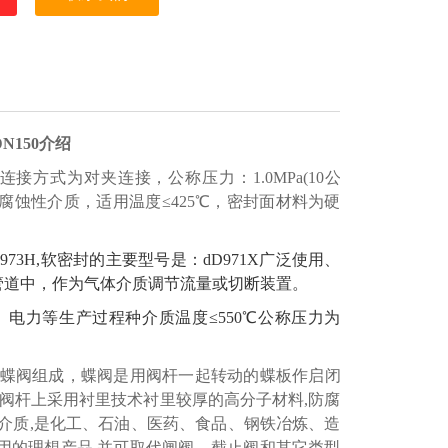
DN
150
介绍
连接方式为对夹连接，公称压力：
1.
0
MPa(1
0
公
及腐蚀性介质，适用温度
≤425℃，密封面材料为硬
D
973
H
,软密封的主要型号是：d
D
971
X
广泛使用、
管道中，作为气体介质调节流量或切断装置
。
电力等生产过程种介质温度≤550℃公称压力为
蝶阀组成，蝶阀
是用阀杆一起转动的蝶板作启闭
、阀杆上采用衬里技术衬里较厚的高分子材料,防腐
介质,是化工、石油、医药、食品、钢铁冶炼、造
用的理想产品,并可取代闸阀、截止阀和其它类型