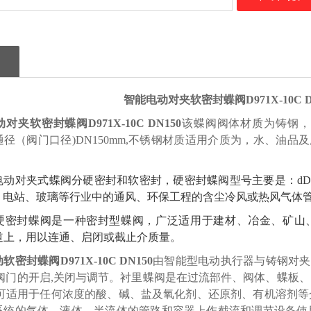
智能
电动
对夹软密封
蝶阀
D971
X
-1
0C
动
对夹软密封
蝶阀
D971
X
-1
0C
DN
150
该蝶阀
阀体材质为
铸钢
，
通径（阀门口径)
DN
15
0
mm
,不锈钢材质适用介质为，水、油品
电动对夹式蝶阀分硬密封和软密封，硬密封蝶阀型号主要是：d
、电站、玻璃等行业中的通风、环保工程的含尘冷风或热风气体
硬密封
蝶阀是一种密封型蝶阀，广泛适用于建材、冶金、矿山、
的管道上，用以连通、启闭或截止介质量。
动
软密封
蝶阀
D971
X
-1
0C
DN
150
由智能型电动执行器与
铸钢
对夹
现阀门的开启,关闭与调节。衬里蝶阀是在过流部件、阀体、蝶板
,可适用于任何浓度的酸、碱、盐及氧化剂、还原剂、有机溶剂等
系统的气体、液体、半流体的管路和容器上作截流和调节设备使