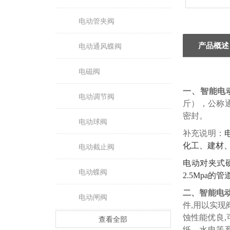
电动管夹阀
产品概述
电动通风蝶阀
电磁阀
一、智能
电
电动调节阀
斤），公称
密封。
电动球阀
补充说明：
化工、建材
电动截止阀
电动对夹式
电动蝶阀
2.5Mpa
二、智能
电
电动闸阀
件,用以实
蚀性能优良
查看全部
纸、水电等