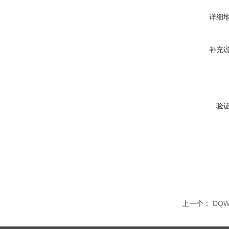
详细
补充
验
上一个：
DQ