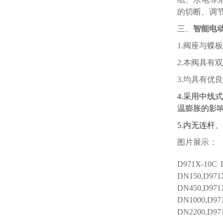
的切断、调
三、
智能
电
1.
阀座与蝶板
2.
本阀具有双
3.
均具有优良
4.
采用中线
温膨胀的影
5.
内无连杆、
图片展示：
D971X-1
0C
D
DN150,D971
DN450,D971
DN1000,D97
DN2200,D97