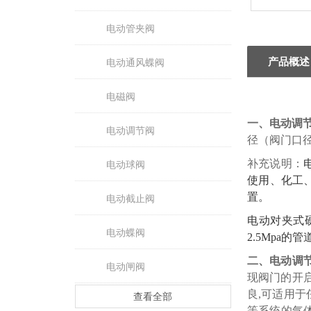
电动管夹阀
产品概述
电动通风蝶阀
电磁阀
一、电动
调
电动调节阀
径（阀门口径
补充说明：
电动球阀
使用、化工
置
。
电动截止阀
电动对夹式
电动蝶阀
2.5Mpa
二、电动
调
电动闸阀
现阀门的开
良,可适用
查看全部
等系统的气