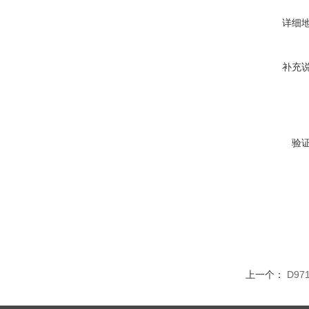
详细
补充
验
上一个：
D97