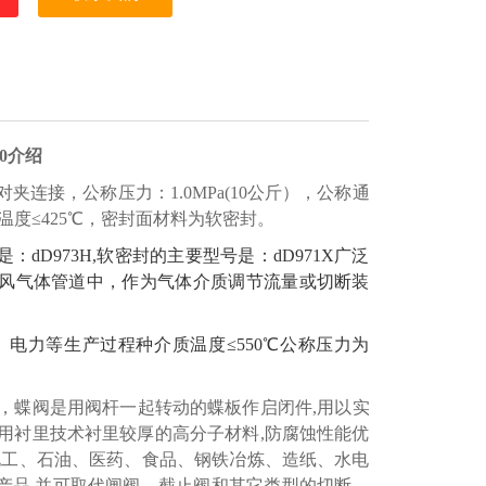
0
介绍
对夹连接，公称压力：
1.
0
MPa(1
0
公斤），公称通
温度
≤425℃，密封面材料为
软密封
。
是：d
D
973
H
,软密封的主要型号是：d
D
971
X
广泛
风气体管道中，作为气体介质调节流量或切断装
电力等生产过程种介质温度≤550℃公称压力为
，蝶阀
是用阀杆一起转动的蝶板作启闭件,用以实
用衬里技术衬里较厚的高分子材料,防腐蚀性能优
化工、石油、医药、食品、钢铁冶炼、造纸、水电
产品,并可取代闸阀、截止阀和其它类型的切断、