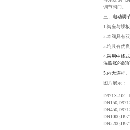
调节阀门。
三、
电动
调
1.
阀座与蝶板
2.
本阀具有双
3.
均具有优良
4.
采用中线
温膨胀的影
5.
内无连杆、
图片展示：
D971X-1
0C
D
DN150,D971
DN450,D971
DN1000,D97
DN2200,D97