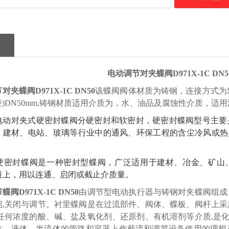
电动
调节对夹
蝶阀
D971
X
-1
C
DN
5
节对夹
蝶阀
D971
X
-1
C
DN
5
0
该蝶阀
阀体材质为
铸钢
，连接方式为
)
DN
5
0
mm
,
铸钢
材质适用介质为，水、油品及腐蚀性介质，适用
电动对夹式硬密封蝶阀分硬密封和软密封，硬密封蝶阀型号主要
、建材、电站、玻璃等行业中的通风、环保工程的含尘冷风或热
硬密封蝶阀是一种密封型蝶阀，广泛适用于建材、冶金、矿山、
的管道上，用以连通、启闭或截止介质量。
节
蝶阀
D971
X
-1
C
DN
5
0
由
调节
型电动执行器与
铸钢
对夹蝶阀组成
启,关闭与调节。衬里蝶阀是在过流部件、阀体、蝶板、阀杆上采
于任何浓度的酸、碱、盐及氧化剂、还原剂、有机溶剂等介质,是
体、液体、半流体的管路和容器上作截流和调节设备使用的理想