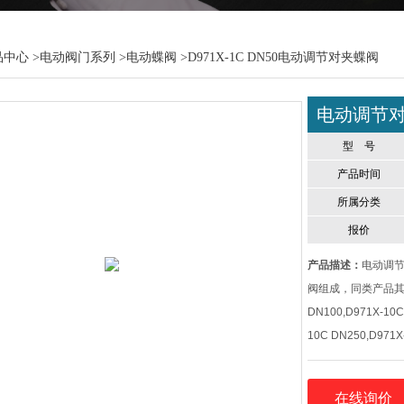
品中心
>
电动阀门系列
>
电动蝶阀
>D971X-1C DN50电动调节对夹蝶阀
电动调节
型 号
产品时间
所属分类
报价
产品描述：
电动调节
阀组成，同类产品其他规格
DN100,D971X-10C
10C DN250,D971X
在线询价