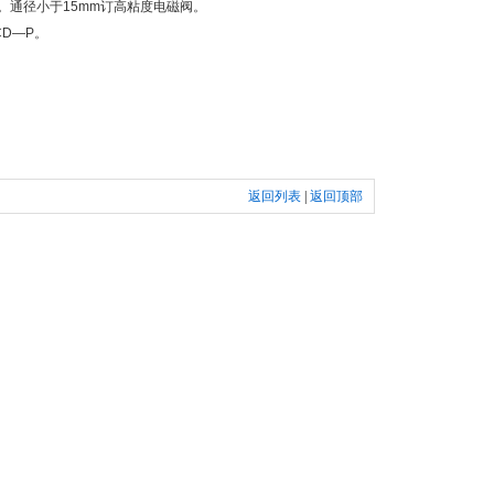
货。通径小于15mm订高粘度电磁阀。
D—P。
返回列表
|
返回顶部