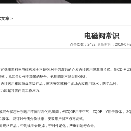
术文章
>
电磁阀常识
点击次数：2432 更新时间：2019-07-
宜选用塑料王电磁阀和全不锈钢;对于强腐蚀的介质必须选用隔离膜片式。例CD-F. 
脱落，尤其是动作不频繁的场合。氨用阀则不能采用铜材。
：必须选用相应防爆等级产品，露天安装或粉尘多场合应选用防水，防尘品种。
压力应超过管内高工作压力。
或混合状态分别选用不同品种的电磁阀，例ZQDF用于空气，ZQDF—Y用于液体， ZQ
气.液体。能订时告明介质状态，安装用户就不必再调式。
不同规格产品，否则线圈会烧掉，密封件老化，严重影响寿命命。