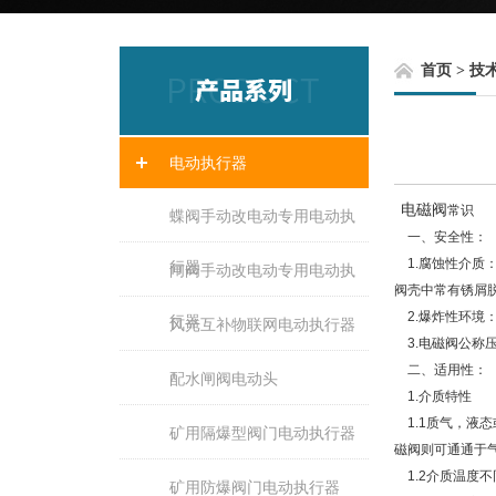
首页
>
技
电动执行器
电磁阀
常识
蝶阀手动改电动专用电动执
一、安全性：
1.腐蚀性介质：
行器
闸阀手动改电动专用电动执
阀壳中常有锈屑
2.爆炸性环境
行器
风光互补物联网电动执行器
3.电磁阀公称
二、适用性：
配水闸阀电动头
1.介质特性
1.1质气，液态
矿用隔爆型阀门电动执行器
磁阀则可通通于
1.2介质温度
矿用防爆阀门电动执行器