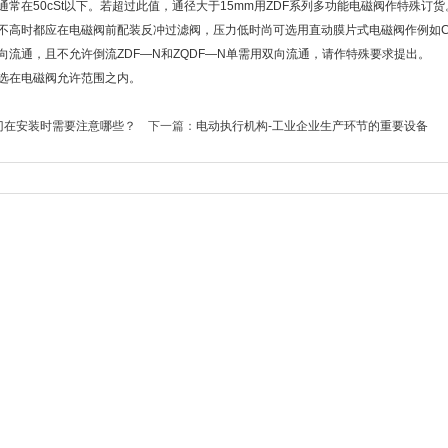
通常在50cSt以下。若超过此值，通径大于15mm用ZDF系列多功能电磁阀作特殊订
度不高时都应在电磁阀前配装反冲过滤阀，压力低时尚可选用直动膜片式电磁阀作例如C
向流通，且不允许倒流ZDF—N和ZQDF—N单需用双向流通，请作特殊要求提出。
应选在电磁阀允许范围之内。
门在安装时需要注意哪些？
下一篇：
电动执行机构-工业企业生产环节的重要设备