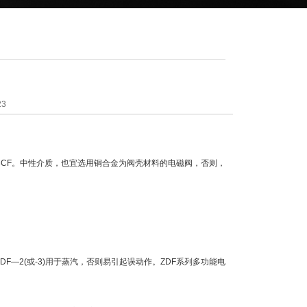
23
Z3CF。中性介质，也宜选用铜合金为阀壳材料的电磁阀，否则，
DF—2(或-3)用于蒸汽，否则易引起误动作。ZDF系列多功能电