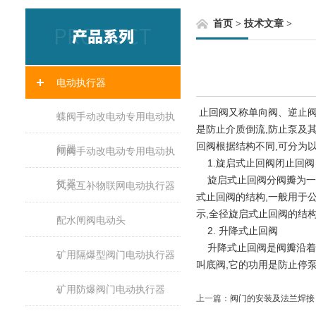
首页
>
技术文章
>
电动执行器
止回阀
又称单向阀、逆止
蝶阀手动改电动专用电动执
是防止介质倒流,防止泵及
回阀根据结构不同,可分为
行器
闸阀手动改电动专用电动执
1.旋启式止回阀闭止回阀
旋启式止回阀分阀瓣为一
行器
风光互补物联网电动执行器
式止回阀的结构,一般用于公称
示,全径旋启式止回阀的结构
配水闸阀电动头
2. 升降式止回阀
升降式止回阀是阀瓣沿着
矿用隔爆型阀门电动执行器
叫底阀,它的功用是防止停
矿用防爆阀门电动执行器
上一篇：
阀门的安装及法兰焊接