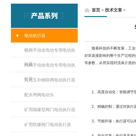
首页
>
技术文章
>
电动执行器
随着科技的不断发展，工业自
蝶阀手动改电动专用电动执
好坏直接影响到整个生产过程的
等参数，从而实现对流体介质的
行器
闸阀手动改电动专用电动执
行器
风光互补物联网电动执行器
1、高度自动化：智能调节型
配水闸阀电动头
2、精确控制：通过对执行器
矿用隔爆型阀门电动执行器
3、节能环保：执行器可以有
矿用防爆阀门电动执行器
4、安全可靠：执行器具有过