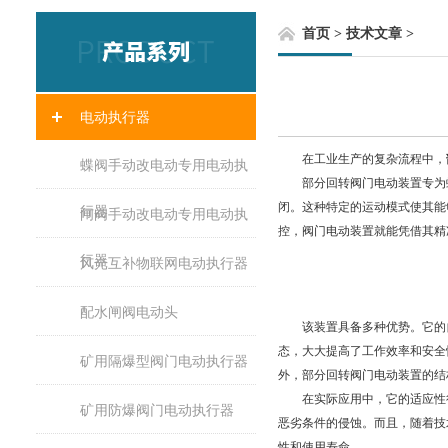
首页
>
技术文章
>
电动执行器
在工业生产的复杂流程中，
蝶阀手动改电动专用电动执
部分回转阀门电动装置专为蝶
闭。这种特定的运动模式使其能
行器
闸阀手动改电动专用电动执
控，阀门电动装置就能凭借其精
行器
风光互补物联网电动执行器
配水闸阀电动头
该装置具备多种优势。它的自
态，大大提高了工作效率和安全
矿用隔爆型阀门电动执行器
外，部分回转阀门电动装置的结
在实际应用中，它的适应性很
矿用防爆阀门电动执行器
恶劣条件的侵蚀。而且，随着技
性和使用寿命。