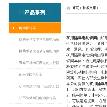
首页
>
技术文章
>
电动执行器
矿用隔爆电动蝶阀
由矿
蝶阀手动改电动专用电动执
性危险环境设计，通过
9
水、通风、瓦斯治理、
行器
闸阀手动改电动专用电动执
矿用隔爆电动蝶阀由隔
蝶阀本体：通过电动执
行器
风光互补物联网电动执行器
板旋转至与管道平行时
隔爆电动执行机构：电
配水闸阀电动头
隔离，即使内部发生爆
本公司提供的
矿用隔爆
矿用隔爆型阀门电动执行器
1
、启闭方便迅速、省力
2
、结构简单，体积小，
矿用防爆阀门电动执行器
3
、可以运送泥浆，在管
4
、低压下，可以实现良