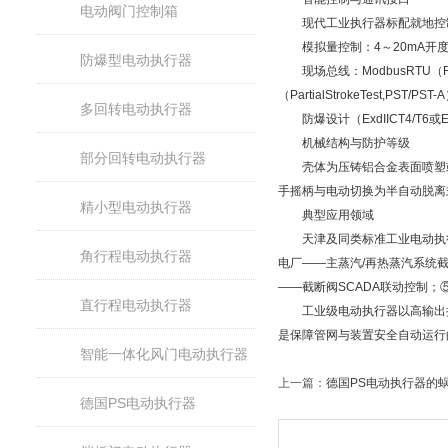
电动阀门控制箱
现代工业执行器标配就地控制旋
模拟量控制：4～20mA开度
防爆型电动执行器
现场总线：ModbusRTU（RS-
（PartialStrokeTest,PST
多回转电动执行器
防爆设计（ExdIICT4/T6或
机械结构与防护等级
部分回转电动执行器
壳体为压铸铝合金表面喷塑或球墨
手摇柄与电动切换为半自动脱离
精小型电动执行器
典型应用领域
天津及同类标准工业电动执行器用
角行程电动执行器
电厂——主蒸汽/再热蒸汽系统
——截断阀SCADA联动控制
直行程电动执行器
工业级电动执行器以高输出扭矩
是保障管网与装置安全自动运行
智能一体化风门电动执行器
上一篇：
德国PS电动执行器的
德国PS电动执行器