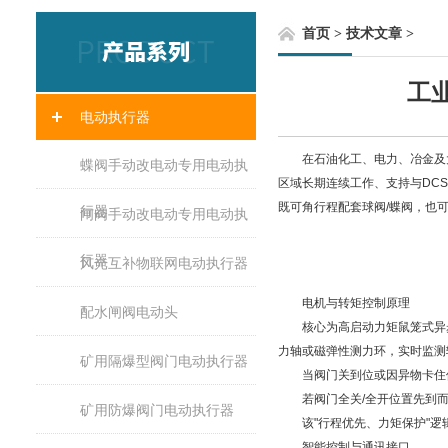
首页
>
技术文章
>
工
电动执行器
在石油化工、电力、冶金及大
蝶阀手动改电动专用电动执
区域长期连续工作、支持与DC
既可角行程配套球阀/蝶阀，也
行器
闸阀手动改电动专用电动执
行器
风光互补物联网电动执行器
电机与转矩控制原理
配水闸阀电动头
核心为高启动力矩鼠笼式异步
力轴或磁弹性测力环，实时监测
矿用隔爆型阀门电动执行器
当阀门关到位或因异物卡住使
若阀门全关/全开位置先到而力
矿用防爆阀门电动执行器
该"行程优先、力矩保护"逻辑
智能控制与通讯接口